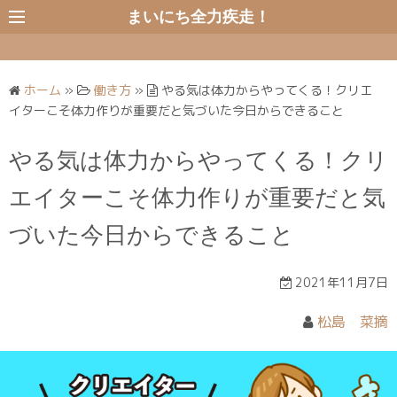
コ
まいにち全力疾走！
ン
テ
ン
ホーム
»
働き方
»
やる気は体力からやってくる！クリエ
ツ
イターこそ体力作りが重要だと気づいた今日からできること
へ
ス
やる気は体力からやってくる！クリ
キ
ッ
エイターこそ体力作りが重要だと気
プ
づいた今日からできること
2021年11月7日
松島 菜摘