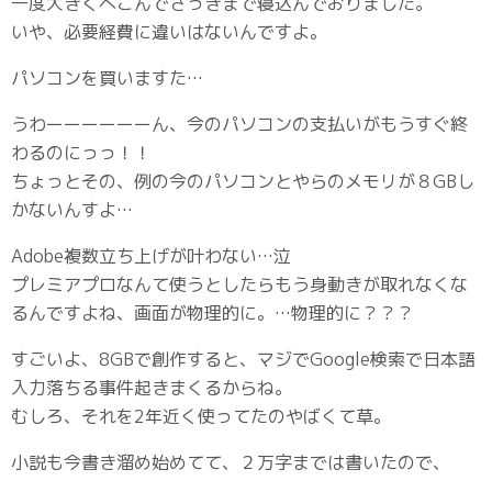
一度大きくへこんでさっきまで寝込んでおりました。
いや、必要経費に違いはないんですよ。
パソコンを買いますた…
うわーーーーーーん、今のパソコンの支払いがもうすぐ終
わるのにっっ！！
ちょっとその、例の今のパソコンとやらのメモリが８GBし
かないんすよ…
Adobe複数立ち上げが叶わない…泣
プレミアプロなんて使うとしたらもう身動きが取れなくな
るんですよね、画面が物理的に。…物理的に？？？
すごいよ、8GBで創作すると、マジでGoogle検索で日本語
入力落ちる事件起きまくるからね。
むしろ、それを2年近く使ってたのやばくて草。
小説も今書き溜め始めてて、２万字までは書いたので、