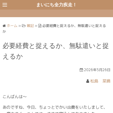
コ
まいにち全力疾走！
ン
テ
ン
ホーム
»
雑記
»
必要経費と捉えるか、無駄遣いと捉える
ツ
か
へ
ス
必要経費と捉えるか、無駄遣いと捉
キ
ッ
えるか
プ
2026年5月26日
松島 菜摘
こんばんは〜
あのですね、今日、ちょっとでかい出費をいたしまして、