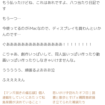
もう払ったけどね、これはあれですよ、八つ当たり日記で
す
もう一つ…
今使ってるのがiMacなので、ディスプレイも買わんといか
んのです…
ぐあああああああああああああああ！！！！！！！！
こりゃあ、創作いっぱいして、同人誌いっぱい作ったり動
画いっぱい作ったりしなきゃいけませんな。
ううううう、頑張るよおおお泣
ふええええん
【マンガ描きの備忘録】個人
思いがけず訪れたオフ日｜読
連載をしていくにあたって松
書と散歩とすげぇ購買意欲掻
島菜摘が決めていること！
き立てられた雑貨たち