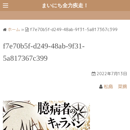
コ
まいにち全力疾走！
ン
テ
ン
ホーム
»
f7e70b5f-d249-48ab-9f31-5a817367c399
ツ
へ
f7e70b5f-d249-48ab-9f31-
ス
キ
5a817367c399
ッ
プ
2022年7月13日
松島 菜摘