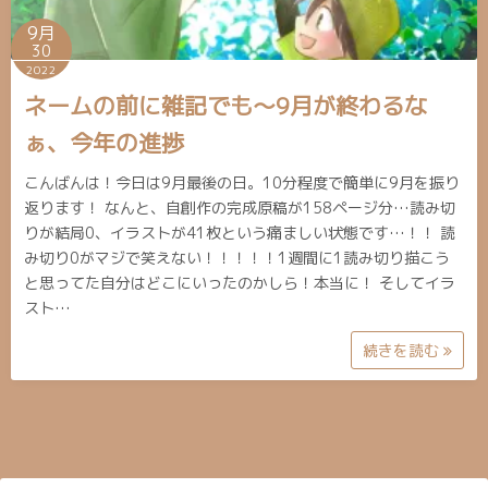
9月
30
2022
ネームの前に雑記でも〜9月が終わるな
ぁ、今年の進捗
こんばんは！今日は9月最後の日。10分程度で簡単に9月を振り
返ります！ なんと、自創作の完成原稿が158ページ分…読み切
りが結局0、イラストが41枚という痛ましい状態です…！！ 読
み切り0がマジで笑えない！！！！！1週間に1読み切り描こう
と思ってた自分はどこにいったのかしら！本当に！ そしてイラ
スト…
続きを読む