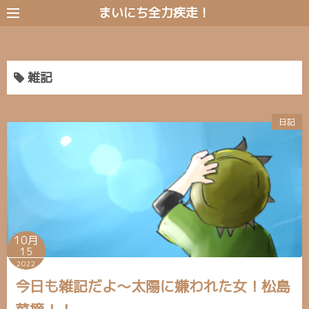
コ
まいにち全力疾走！
ン
テ
ン
雑記
ツ
へ
ス
日記
キ
ッ
プ
10月
15
2022
今日も雑記だよ〜太陽に嫌われた女！松島