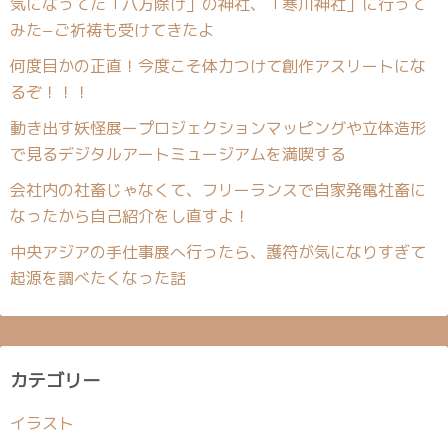
気になってた「八方除け」の神社、「寒川神社」に行って
みた−ご祈祷も受けてきたよ
何度目かの正直！今度こそ体力つけて創作アスリートにな
るぞ！！！
動き出す妖怪展ープロジェクションマッピングや立体造形
で見るデジタルアートミュージアムを満喫する
会社内の社畜じゃなくて、フリーランスで自家発電社畜に
なったから自己紹介をし直すよ！
中央アジアの手仕事展へ行ったら、護符が気になりすぎて
起源を調べたくなった話
カテゴリー
イラスト