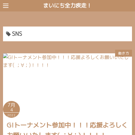
コ
まいにち全力疾走！
ン
テ
ン
SNS
ツ
へ
ス
働き方
キ
ッ
プ
7月
4
2022
G!トーナメント参加中！！！応援よろしく